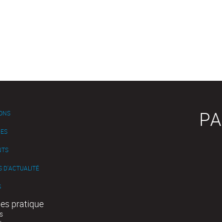
PA
IONS
ES
NTS
 D'ACTUALITÉ
S
es pratique
s