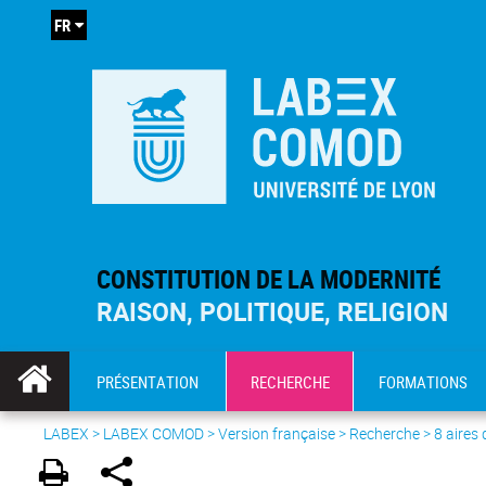
FR
CONSTITUTION DE LA MODERNITÉ
RAISON, POLITIQUE, RELIGION
PRÉSENTATION
RECHERCHE
FORMATIONS
LABEX >
LABEX COMOD
>
Version française
> Recherche >
8 aires