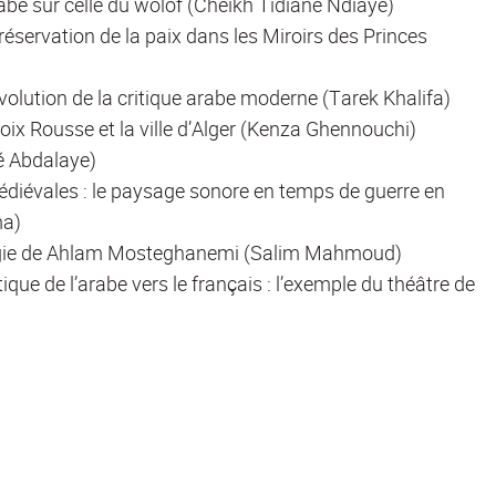
be sur celle du wolof (Cheikh Tidiane Ndiaye)
préservation de la paix dans les Miroirs des Princes
’évolution de la critique arabe moderne (Tarek Khalifa)
roix Rousse et la ville d’Alger (Kenza Ghennouchi)
é Abdalaye)
diévales : le paysage sonore en temps de guerre en
ma)
ilogie de Ahlam Mosteghanemi (Salim Mahmoud)
ique de l’arabe vers le français : l’exemple du théâtre de