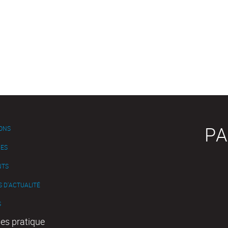
PA
IONS
ES
NTS
 D'ACTUALITÉ
S
es pratique