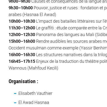
9h00–9h30
Causes et conséquences de la langue ara
9h30–10h00
Pouvoir, justice et ruses : fondation et 
arabes (Hasnaa El Awad)
10h00–10h30
L’impact des batailles littéraires sur l
11h30–12h00
Le graffiti : étude comparée entre la C
12h00–12h30
Panorama des langues au Mali (Sidib
15h00–16h00
Rendre audibles les sources arabes mé
Occident musulman comme exemple (Yassir Benhi
16h00–16h30
Les structures narratives dans la tr
16h45–17h15
Enjeux de la traduction du théâtre polit
Wannous (Mahfoud Kecili)
Organisation :
Elisabeth Vauthier
El Awad Hasnaa