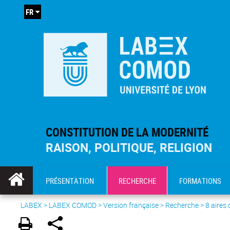
FR
CONSTITUTION DE LA MODERNITÉ
RAISON, POLITIQUE, RELIGION
PRÉSENTATION
RECHERCHE
FORMATIONS
LABEX >
LABEX COMOD
>
Version française
> Recherche >
8 aires