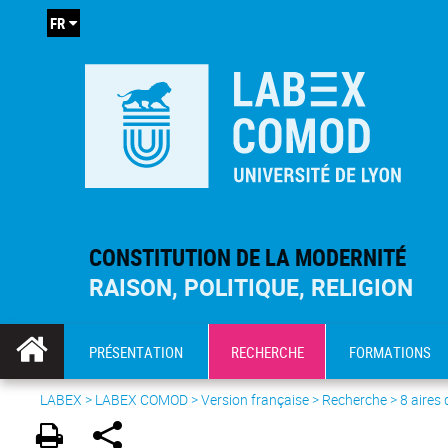
FR
CONSTITUTION DE LA MODERNITÉ
RAISON, POLITIQUE, RELIGION
PRÉSENTATION
RECHERCHE
FORMATIONS
LABEX >
LABEX COMOD
>
Version française
> Recherche >
8 aires