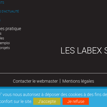
NTS
 D'ACTUALITÉ
S
es pratique
s
les
'emploi
LES LABEX 
projets
Contacter le webmaster
Mentions légales
epte" vous nous autorisez à déposer des cookies à des fins 
nfort sur le site.
J'accepte
Je refuse