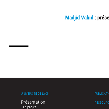
Madjid Vahid
: prése
UNIVERSITÉ DE LYON
PUBLICAT
Présentation
RESSOURC
Le projet