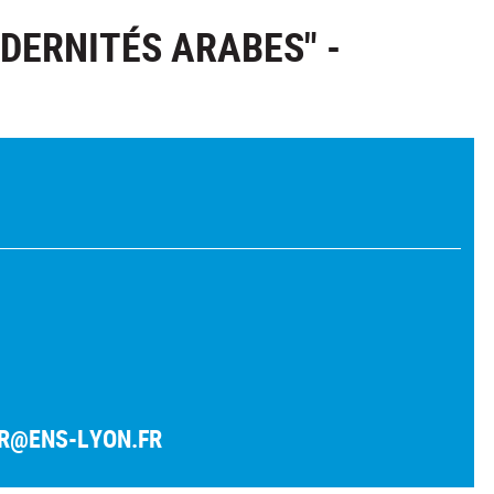
DERNITÉS ARABES" -
R@ENS-LYON.FR