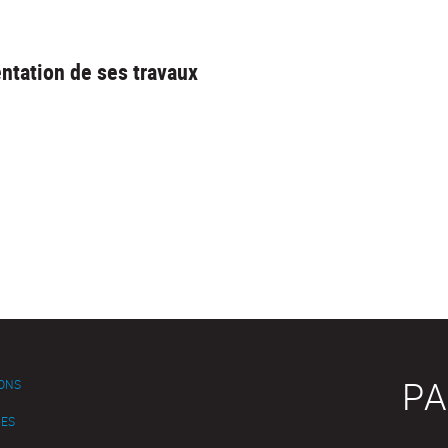
ntation de ses travaux
PA
IONS
ES