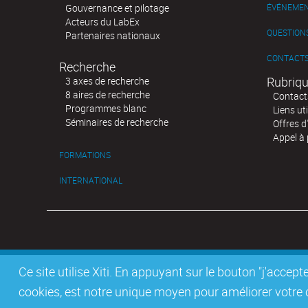
Gouvernance et pilotage
ÉVÉNEME
Acteurs du LabEx
QUESTIONS
Partenaires nationaux
CONTACT
Recherche
Rubriqu
3 axes de recherche
8 aires de recherche
Contact
Programmes blanc
Liens uti
Séminaires de recherche
Offres d
Appel à 
FORMATIONS
INTERNATIONAL
Ce site utilise Xiti. En appuyant sur le bouton "j'acc
cookies, est notre unique moyen pour améliorer votre co