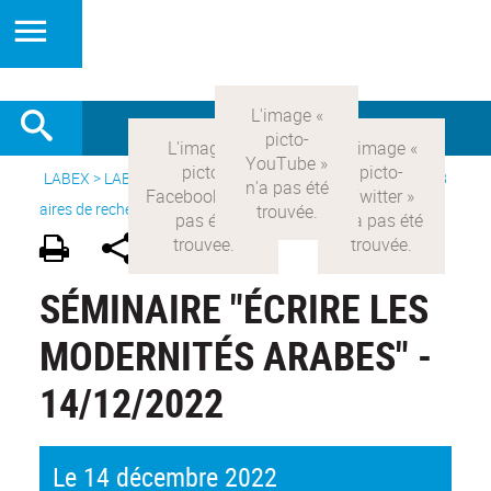
LABEX >
LABEX COMOD
>
Version française
> Recherche >
8
aires de recherche
>
Modernités arabes
SÉMINAIRE "ÉCRIRE LES
MODERNITÉS ARABES" -
14/12/2022
Le 14 décembre 2022