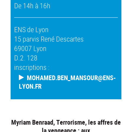
De 14h à 16h
ENS de Lyon
15 parvis René Descartes
69007 Lyon
D.2. 128
inscriptions :
MOHAMED.BEN_MANSOUR@ENS-
LYON.FR
Myriam Benraad, Terrorisme, les affres de
la vengeance : aux