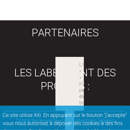
PARTENAIRES
LES LABEX SONT DES
PROJETS :
Ce site utilise Xiti. En appuyant sur le bouton "j'accepte"
Contacter le webmaster
Mentions légales
vous nous autorisez à déposer des cookies à des fins