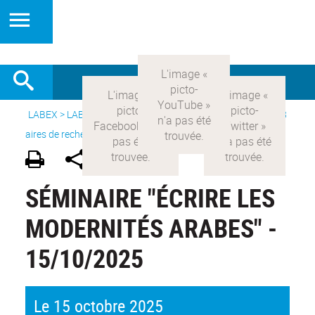
LABEX >
LABEX COMOD
>
Version française
> Recherche >
8
aires de recherche
>
Modernités arabes
SÉMINAIRE "ÉCRIRE LES
MODERNITÉS ARABES" -
15/10/2025
Le 15 octobre 2025