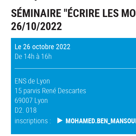
SÉMINAIRE "ÉCRIRE LES MO
26/10/2022
Le 26 octobre 2022
De 14h à 16h
ENS de Lyon
15 parvis René Descartes
69007 Lyon
D2. 018
inscriptions :
MOHAMED.BEN_MANSOU