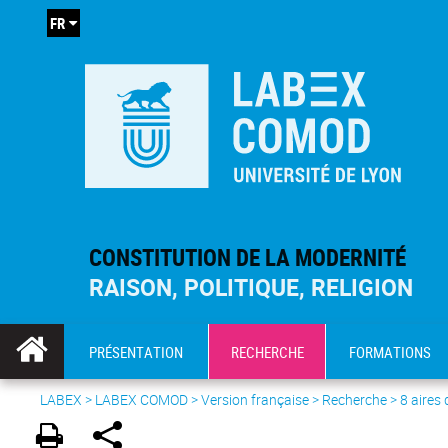
FR
CONSTITUTION DE LA MODERNITÉ
RAISON, POLITIQUE, RELIGION
PRÉSENTATION
RECHERCHE
FORMATIONS
LABEX >
LABEX COMOD
>
Version française
> Recherche >
8 aires