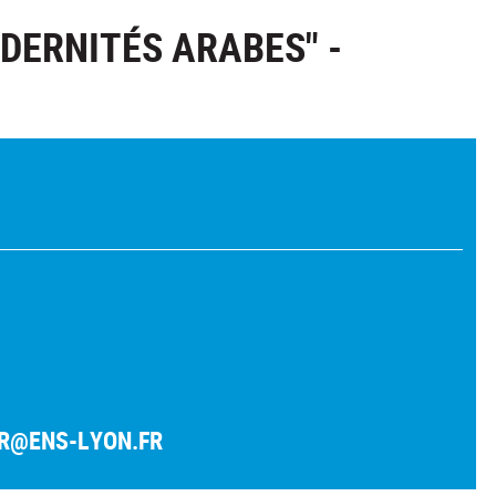
DERNITÉS ARABES" -
R@ENS-LYON.FR