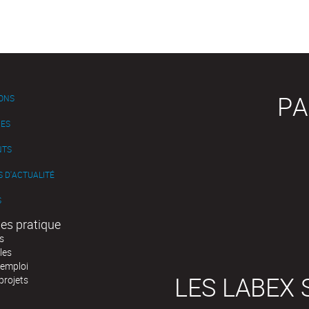
PA
IONS
ES
NTS
 D'ACTUALITÉ
S
es pratique
s
les
'emploi
LES LABEX 
projets