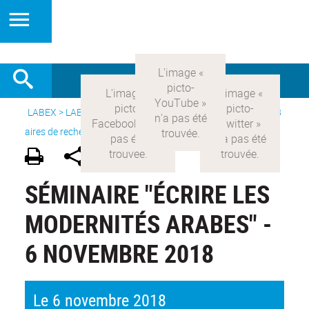
LABEX >
LABEX COMOD
>
Version française
> Recherche >
8
aires de recherche
>
Modernités arabes
SÉMINAIRE "ÉCRIRE LES
MODERNITÉS ARABES" -
6 NOVEMBRE 2018
Le 6 novembre 2018