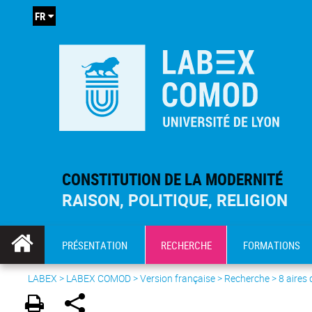
FR
CONSTITUTION DE LA MODERNITÉ
RAISON, POLITIQUE, RELIGION
PRÉSENTATION
RECHERCHE
FORMATIONS
LABEX >
LABEX COMOD
>
Version française
> Recherche >
8 aires