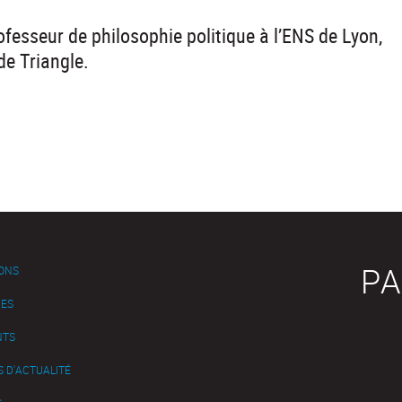
rofesseur de philosophie politique à l’ENS de Lyon,
e Triangle.
PA
IONS
ES
NTS
 D'ACTUALITÉ