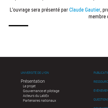
L’ouvrage sera présenté par
Claude Gautier
, p
membre d
UNIVERSITÉ DE LYON
PUBLICAT
Présentation
RESSOURC
Le projet
Gouvernance et pilotage
ÉVÉNEME
Acteurs du LabEx
QUESTIONS
Partenaires nationaux