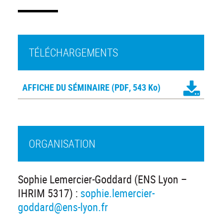
TÉLÉCHARGEMENTS
AFFICHE DU SÉMINAIRE
(PDF, 543 Ko)
ORGANISATION
Sophie Lemercier-Goddard (ENS Lyon –
IHRIM 5317) :
sophie.lemercier-
goddard@ens-lyon.fr