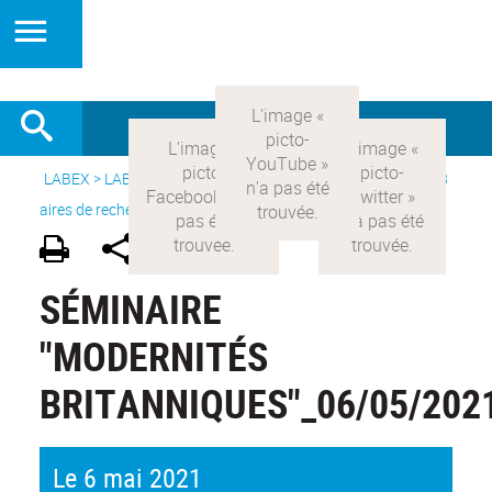
LABEX >
LABEX COMOD
>
Version française
> Recherche >
8
aires de recherche
>
Modernités britanniques
SÉMINAIRE
"MODERNITÉS
BRITANNIQUES"_06/05/202
Le 6 mai 2021