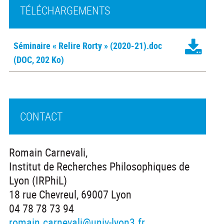
TÉLÉCHARGEMENTS
Séminaire « Relire Rorty » (2020-21).doc
(DOC, 202 Ko)
CONTACT
Romain Carnevali,
Institut de Recherches Philosophiques de
Lyon (IRPhiL)
18 rue Chevreul, 69007 Lyon
04 78 78 73 94
romain.carnevali@univ-lyon3.fr