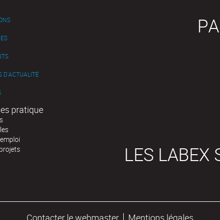
PA
IONS
ES
NTS
 D'ACTUALITÉ
S
es pratique
s
les
'emploi
LES LABEX 
projets
Contacter le webmaster
Mentions légales