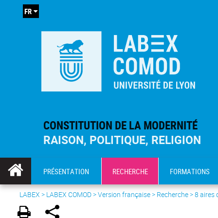
FR
CONSTITUTION DE LA MODERNITÉ
RAISON, POLITIQUE, RELIGION
PRÉSENTATION
RECHERCHE
FORMATIONS
LABEX >
LABEX COMOD
>
Version française
> Recherche >
8 aires