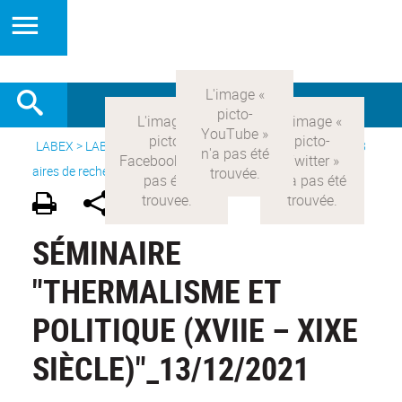
LABEX >
LABEX COMOD
>
Version française
> Recherche >
8
aires de recherche
>
Modernités britanniques
SÉMINAIRE
"THERMALISME ET
POLITIQUE (XVIIE – XIXE
SIÈCLE)"_13/12/2021