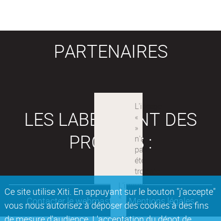
PARTENAIRES
LES LABEX SONT DES
PROJETS :
Ce site utilise Xiti. En appuyant sur le bouton "j'accepte"
Contacter le webmaster
Mentions légales
vous nous autorisez à déposer des cookies à des fins
de mesure d'audience. L'acceptation du dépot de