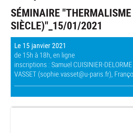
SÉMINAIRE "THERMALISME E
SIÈCLE)"_15/01/2021
Le 15 janvier 2021
de 15h à 18h, en ligne
inscriptions : Samuel CUISINIER-DELORME 
VASSET (sophie.vasset@u-paris.fr), Franço