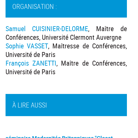
ORGANISATION :
Samuel CUISINIER-DELORME
, Maître de
Conférences, Université Clermont Auvergne
Sophie VASSET
, Maîtresse de Conférences,
Université de Paris
François ZANETTI
, Maître de Conférences,
Université de Paris
À LIRE AUSSI
séminaire Modernités Britanniques "Closet