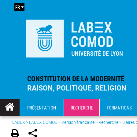
FR
CONSTITUTION DE LA MODERNITÉ
RAISON, POLITIQUE, RELIGION
PRÉSENTATION
RECHERCHE
FORMATIONS
LABEX >
LABEX COMOD
>
Version française
> Recherche >
8 aires