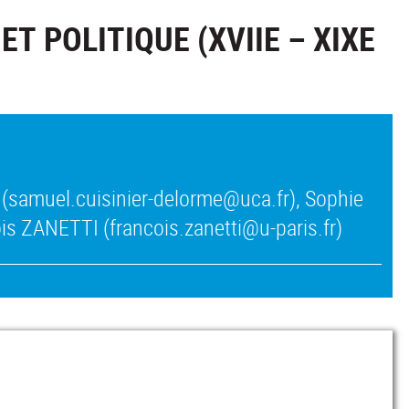
T POLITIQUE (XVIIE – XIXE
(samuel.cuisinier-delorme@uca.fr), Sophie
is ZANETTI (francois.zanetti@u-paris.fr)