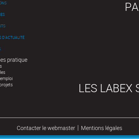
PA
IONS
ES
NTS
 D'ACTUALITÉ
S
es pratique
s
les
'emploi
LES LABEX 
projets
Contacter le webmaster
Mentions légales