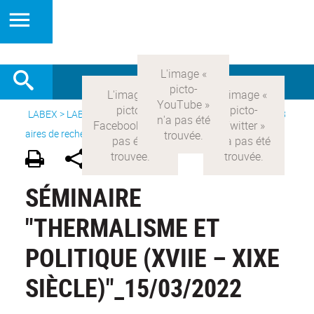
LABEX >
LABEX COMOD
>
Version française
> Recherche >
8
aires de recherche
>
Modernités britanniques
SÉMINAIRE
"THERMALISME ET
POLITIQUE (XVIIE – XIXE
SIÈCLE)"_15/03/2022