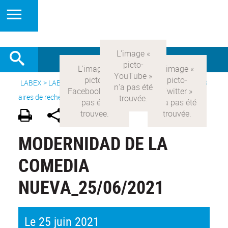
LABEX >
LABEX COMOD
>
Version française
> Recherche >
8
aires de recherche
>
Modernités hispaniques
MODERNIDAD DE LA
COMEDIA
NUEVA_25/06/2021
Le 25 juin 2021