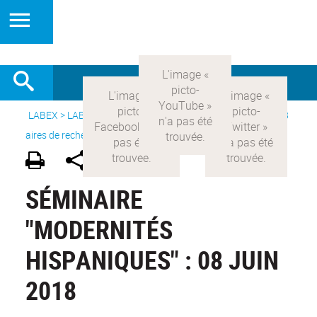
LABEX >
LABEX COMOD
>
Version française
> Recherche >
8
aires de recherche
>
Modernités hispaniques
SÉMINAIRE
"MODERNITÉS
HISPANIQUES" : 08 JUIN
2018