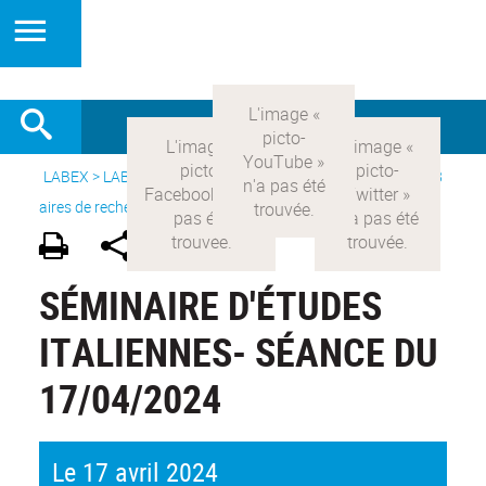
LABEX >
LABEX COMOD
>
Version française
> Recherche >
8
aires de recherche
>
Modernités italiennes
SÉMINAIRE D'ÉTUDES
ITALIENNES- SÉANCE DU
17/04/2024
Le 17 avril 2024