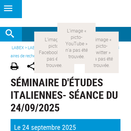
LABEX >
LABEX COMOD
>
Version française
> Recherche >
8
aires de recherche
>
Modernités italiennes
SÉMINAIRE D'ÉTUDES
ITALIENNES- SÉANCE DU
24/09/2025
Le 24 septembre 2025