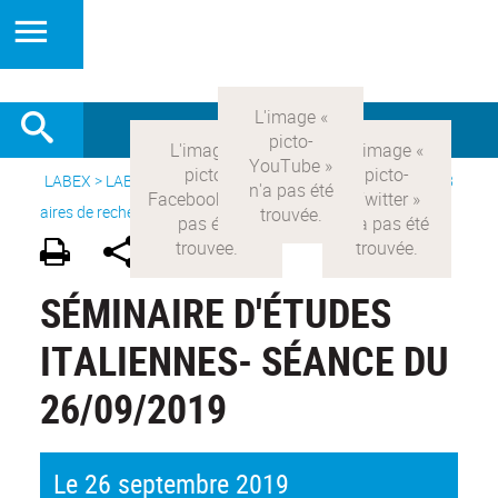
LABEX >
LABEX COMOD
>
Version française
> Recherche >
8
aires de recherche
>
Modernités italiennes
SÉMINAIRE D'ÉTUDES
ITALIENNES- SÉANCE DU
26/09/2019
Le 26 septembre 2019