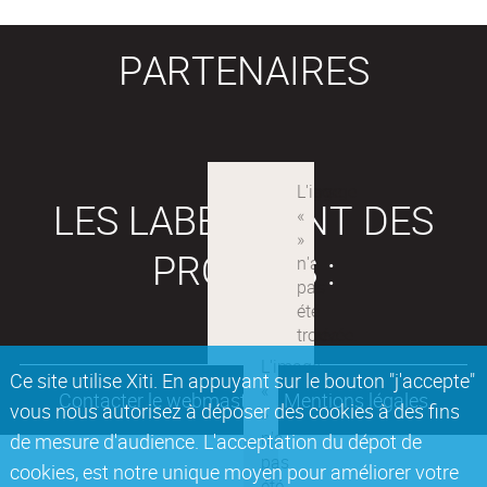
PARTENAIRES
LES LABEX SONT DES
PROJETS :
Ce site utilise Xiti. En appuyant sur le bouton "j'accepte"
Contacter le webmaster
Mentions légales
vous nous autorisez à déposer des cookies à des fins
de mesure d'audience. L'acceptation du dépot de
cookies, est notre unique moyen pour améliorer votre