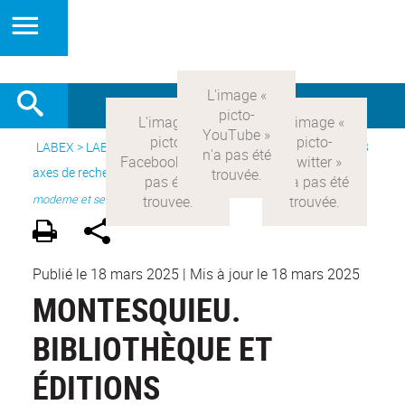
LABEX >
LABEX COMOD
>
Version française
> Recherche >
3
axes de recherche
>
Axe 1 : la constitution réelle de la rationalité
moderne et ses
Publié le 18 mars 2025
|
Mis à jour le 18 mars 2025
MONTESQUIEU.
BIBLIOTHÈQUE ET
ÉDITIONS