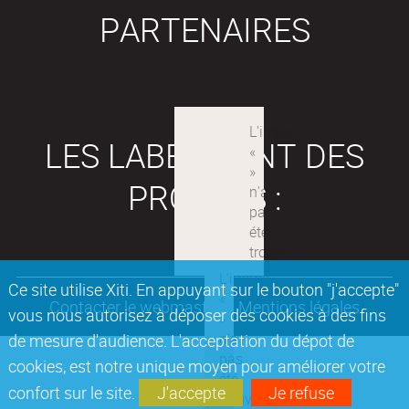
PARTENAIRES
LES LABEX SONT DES
PROJETS :
Ce site utilise Xiti. En appuyant sur le bouton "j'accepte"
Contacter le webmaster
Mentions légales
vous nous autorisez à déposer des cookies à des fins
de mesure d'audience. L'acceptation du dépot de
cookies, est notre unique moyen pour améliorer votre
confort sur le site.
J'accepte
Je refuse