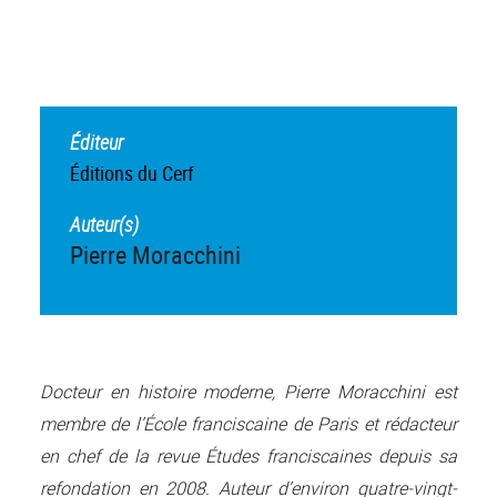
Éditeur
Éditions du Cerf
Auteur(s)
Pierre Moracchini
Docteur en histoire moderne, Pierre Moracchini est
membre de l’École franciscaine de Paris et rédacteur
en chef de la revue Études franciscaines depuis sa
refondation en 2008. Auteur d’environ quatre-vingt-