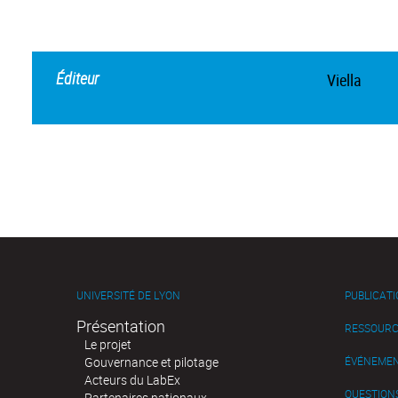
Éditeur
Viella
UNIVERSITÉ DE LYON
PUBLICAT
Présentation
RESSOURC
Le projet
Gouvernance et pilotage
ÉVÉNEME
Acteurs du LabEx
QUESTIONS
Partenaires nationaux