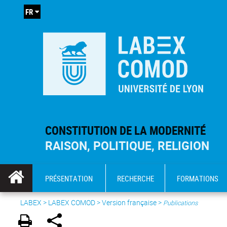
FR
CONSTITUTION DE LA MODERNITÉ
RAISON, POLITIQUE, RELIGION
PRÉSENTATION
RECHERCHE
FORMATIONS
LABEX >
LABEX COMOD
>
Version française
>
Publications