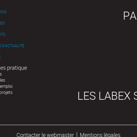
PA
IONS
ES
NTS
 D'ACTUALITÉ
S
es pratique
s
les
'emploi
LES LABEX 
projets
Contacter le webmaster
Mentions légales