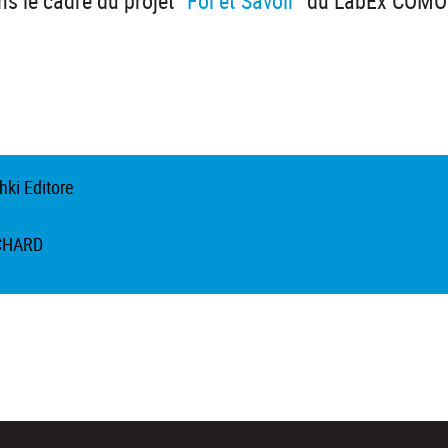
s le cadre du projet "
Foi et Savoir
" du LabEx COM
hki Editore
CHARD