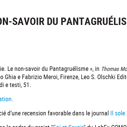
NON-SAVOIR DU PANTAGRUÉLI
ie. Le non-savoir du Pantagruélisme », in
Thomas Mor
o Ghia e Fabrizio Meroi, Firenze, Leo S. Olschki Edit
i e testi, 51.
ation.
icié d’une recension favorable dans le journal
Il sol