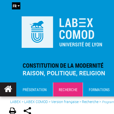
FR
CONSTITUTION DE LA MODERNITÉ
RAISON, POLITIQUE, RELIGION
PRÉSENTATION
RECHERCHE
FORMATIONS
LABEX >
LABEX COMOD
>
Version française
> Recherche >
Program