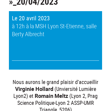
»_20/04/2023
Le 20 avril 2023
à 12h à la MSH Lyon St-Etienne, salle
Berty Albrecht
Nous aurons le grand plaisir d’accueillir
Virginie Hollard
(Unviersité Lumière
Lyon2) et
Romain Meltz
(Lyon 2, Prag
Science Politique-Lyon 2 ASSP-UMR
Triangle, 5206)