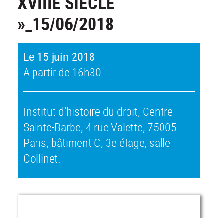
XVIIIE SIÈCLE
»_15/06/2018
Le 15 juin 2018
A partir de 16h30
Institut d’histoire du droit, Centre
Sainte-Barbe, 4 rue Valette, 75005
Paris, bâtiment C, 3e étage, salle
Collinet.