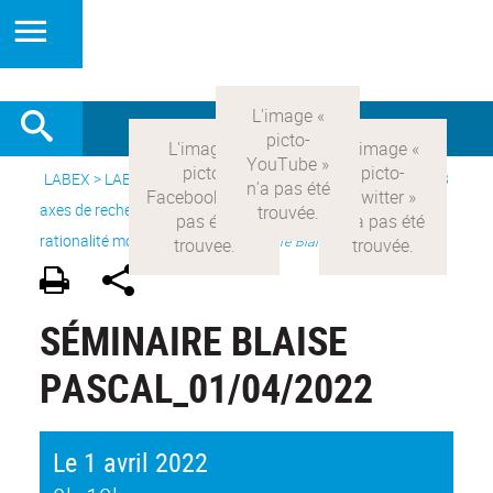
LABEX >
LABEX COMOD
>
Version française
> Recherche >
3
axes de recherche
>
Axe 1 : la constitution réelle de la
rationalité moderne et ses
>
Séminaire Blaise Pascal
SÉMINAIRE BLAISE
PASCAL_01/04/2022
Le 1 avril 2022