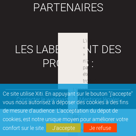
PARTENAIRES
LES LABEX SONT DES
PROJETS :
Ce site utilise Xiti. En appuyant sur le bouton "j'accepte"
Contacter le webmaster
Mentions légales
vous nous autorisez à déposer des cookies à des fins
de mesure d'audience. L'acceptation du dépot de
cookies, est notre unique moyen pour améliorer votre
confort sur le site.
J'accepte
Je refuse