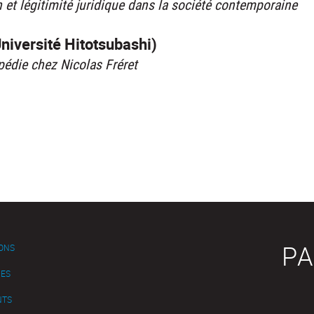
 et légitimité juridique dans la société contemporaine
niversité Hitotsubashi)
opédie chez Nicolas Fréret
PA
IONS
ES
NTS