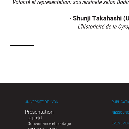
Volonté et représentation: souveraineté selon Bodin
· Shunji Takahashi (U
L'historicité de la Cyr
UNIVERSITÉ DE LYON
PUBLICAT
Présentation
RESSOURC
Le projet
Gouvernance et pilotage
ÉVÉNEME