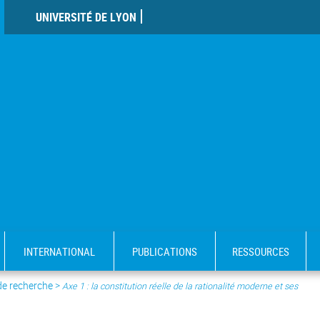
UNIVERSITÉ DE LYON
INTERNATIONAL
PUBLICATIONS
RESSOURCES
de recherche
>
Axe 1 : la constitution réelle de la rationalité moderne et ses