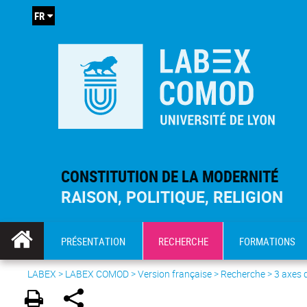
FR
CONSTITUTION DE LA MODERNITÉ
RAISON, POLITIQUE, RELIGION
PRÉSENTATION
RECHERCHE
FORMATIONS
LABEX >
LABEX COMOD
>
Version française
> Recherche >
3 axes 