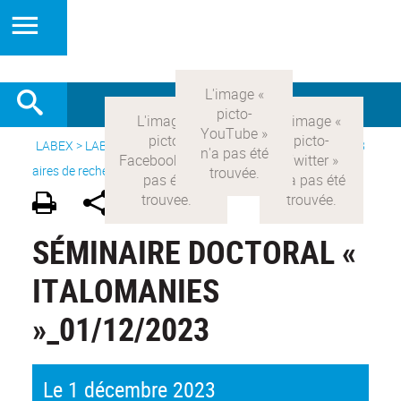
LABEX >
LABEX COMOD
>
Version française
> Recherche >
8
aires de recherche
>
Modernités italiennes
SÉMINAIRE DOCTORAL «
ITALOMANIES
»_01/12/2023
Le 1 décembre 2023