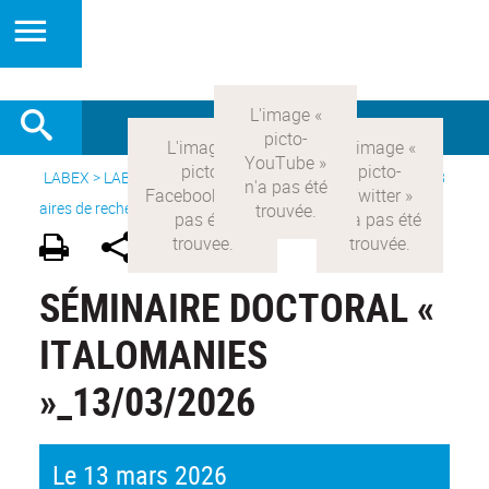
LABEX >
LABEX COMOD
>
Version française
> Recherche >
8
aires de recherche
>
Modernités italiennes
SÉMINAIRE DOCTORAL «
ITALOMANIES
»_13/03/2026
Le 13 mars 2026