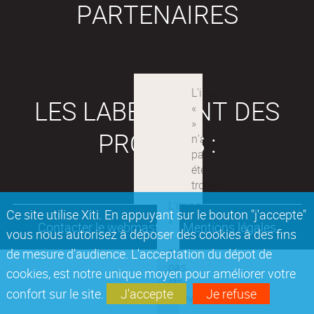
PARTENAIRES
LES LABEX SONT DES
PROJETS :
Ce site utilise Xiti. En appuyant sur le bouton "j'accepte"
Contacter le webmaster
Mentions légales
vous nous autorisez à déposer des cookies à des fins
de mesure d'audience. L'acceptation du dépot de
cookies, est notre unique moyen pour améliorer votre
confort sur le site.
J'accepte
Je refuse