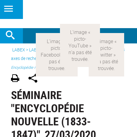
LABEX >
LABEX COMOD
>
Version française
> Recherche >
3
axes de recherche
>
Axe 3 : l’Etat et les citoyens
>
Séminaire
Encyclopédie nouvelle (1833-1847)
SÉMINAIRE
"ENCYCLOPÉDIE
NOUVELLE (1833-
1847)"_27/03/2020