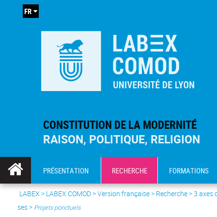
FR
CONSTITUTION DE LA MODERNITÉ
RAISON, POLITIQUE, RELIGION
PRÉSENTATION
RECHERCHE
FORMATIONS
LABEX >
LABEX COMOD
>
Version française
> Recherche >
3 axes 
ses
>
Projets ponctuels