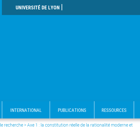
UNIVERSITÉ DE LYON
INTERNATIONAL
PUBLICATIONS
RESSOURCES
de recherche
>
Axe 1 : la constitution réelle de la rationalité moderne et