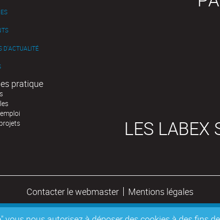
ES
NTS
 D'ACTUALITÉ
S
es pratique
s
les
'emploi
LES LABEX 
projets
Contacter le webmaster
Mentions légales
epte" vous nous autorisez à déposer des cookies à des fins 