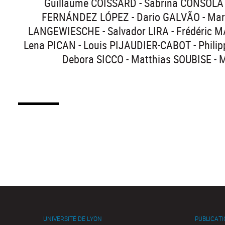
Guillaume COISSARD - Sabrina CONSOLATI 
FERNÁNDEZ LÓPEZ - Dario GALVÃO - Mario
LANGEWIESCHE - Salvador LIRA - Frédéric M
Lena PICAN - Louis PIJAUDIER-CABOT - Phil
Debora SICCO - Matthias SOUBISE - 
UNIVERSITÉ DE LYON
PUBLICAT