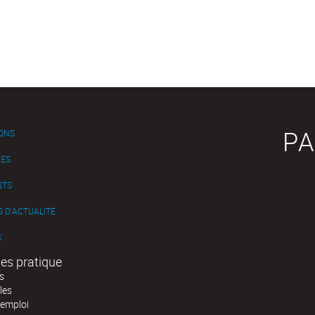
PA
IONS
ES
NTS
 D'ACTUALITÉ
S
es pratique
s
les
'emploi