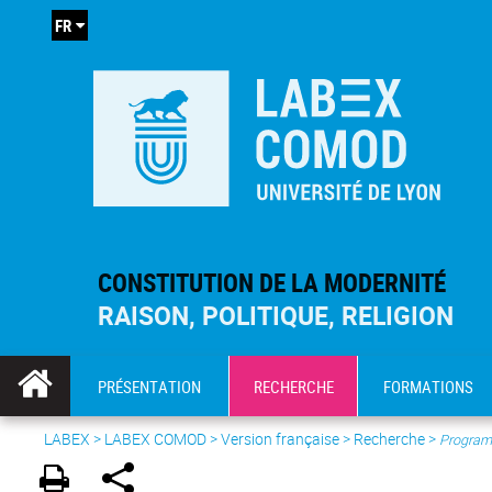
FR
CONSTITUTION DE LA MODERNITÉ
RAISON, POLITIQUE, RELIGION
PRÉSENTATION
RECHERCHE
FORMATIONS
LABEX >
LABEX COMOD
>
Version française
> Recherche >
Program