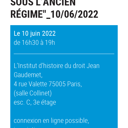
SOUS L’ANCIEN
RÉGIME"_10/06/2022
Le 10 juin 2022
de 16h30 à 19h
L'Institut d'histoire du droit Jean
Gaudemet,
4 rue Valette 75005 Paris,
(salle Collinet)
esc. C, 3e étage
connexion en ligne possible,