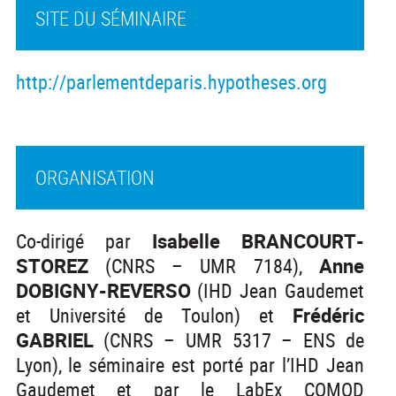
SITE DU SÉMINAIRE
http://parlementdeparis.hypotheses.org
ORGANISATION
Co-dirigé par
Isabelle BRANCOURT-
STOREZ
(CNRS – UMR 7184),
Anne
DOBIGNY-REVERSO
(IHD Jean Gaudemet
et Université de Toulon) et
Frédéric
GABRIEL
(CNRS – UMR 5317 – ENS de
Lyon), le séminaire est porté par l’IHD Jean
Gaudemet et par le LabEx COMOD