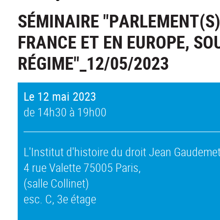
SÉMINAIRE "PARLEMENT(S)
FRANCE ET EN EUROPE, SO
RÉGIME"_12/05/2023
Le 12 mai 2023
de 14h30 à 19h00
L'Institut d'histoire du droit Jean Gaudeme
4 rue Valette 75005 Paris,
(salle Collinet)
esc. C, 3e étage