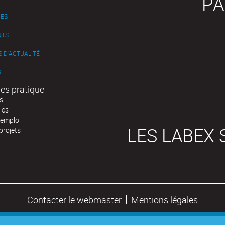
PA
ES
NTS
 D'ACTUALITÉ
S
es pratique
s
les
'emploi
LES LABEX 
projets
Contacter le webmaster
Mentions légales