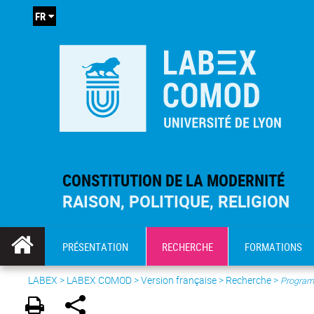
FR
CONSTITUTION DE LA MODERNITÉ
RAISON, POLITIQUE, RELIGION
PRÉSENTATION
RECHERCHE
FORMATIONS
LABEX >
LABEX COMOD
>
Version française
> Recherche >
Program