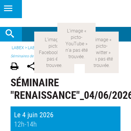
LABEX >
LABEX COMOD
>
Version française
> Recherche >
Séminaires de recherche
SÉMINAIRE
"RENAISSANCE"_04/06/202
Le 4 juin 2026
12h-14h