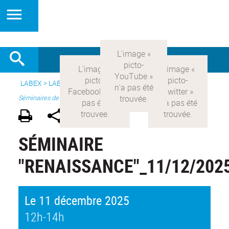
LABEX >
LABEX COMOD
>
Version française
> Recherche >
Séminaires de recherche
SÉMINAIRE
"RENAISSANCE"_11/12/202
Le 11 décembre 2025
12h-14h