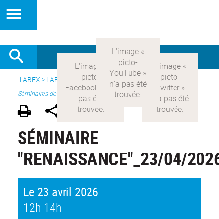
LABEX >
LABEX COMOD
>
Version française
> Recherche >
Séminaires de recherche
SÉMINAIRE
"RENAISSANCE"_23/04/202
Le 23 avril 2026
12h-14h