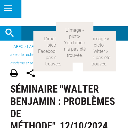
LABEX >
LABEX COMOD
>
Version française
> Recherche >
3
axes de recherche
>
Axe 1 : la constitution réelle de la rationalité
moderne et ses
SÉMINAIRE "WALTER
BENJAMIN : PROBLÈMES
DE
MÉTHODE"_12/10/2024