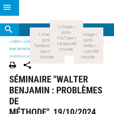
LABEX >
LABEX COMOD
>
Version française
> Recherche >
3
axes de recherche
>
Axe 1 : la constitution réelle de la rationalité
moderne et ses
SÉMINAIRE "WALTER
BENJAMIN : PROBLÈMES
DE
MÉTHODE"_19/10/2024