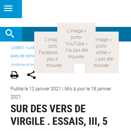
LABEX >
LABEX COMOD
>
Version française
> Recherche >
3
axes de recherche
>
Axe 1 : la constitution réelle de la rationalité
moderne et ses
Publié le 12 janvier 2021
|
Mis à jour le 18 janvier
2021
SUR DES VERS DE
VIRGILE . ESSAIS, III, 5