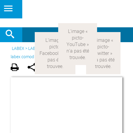
LABEX >
LABEX COMOD
>
Version française
> Le projet du
labex comod >
Acteurs du LabEx