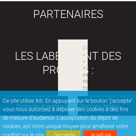
PARTENAIRES
LES LABEX SONT DES
PROJETS :
Ce site utilise Xiti. En appuyant sur le bouton "j'accepte"
Contacter le webmaster
Mentions légales
vous nous autorisez à déposer des cookies à des fins
de mesure d'audience. L'acceptation du dépot de
cookies, est notre unique moyen pour améliorer votre
confort sur le site.
J'accepte
Je refuse