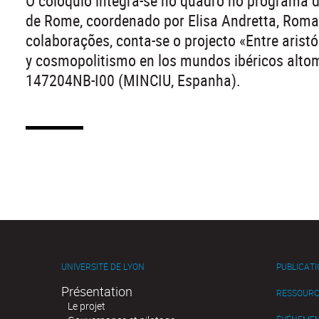
O colóquio integra-se no quadro no programa 
de Rome, coordenado por Elisa Andretta, Roma
colaborações, conta-se o projecto «Entre aristó
y cosmopolitismo en los mundos ibéricos altom
147204NB-I00 (MINCIU, Espanha).
UNIVERSITÉ DE LYON
PUBLICAT
Présentation
RESSOURC
Le projet