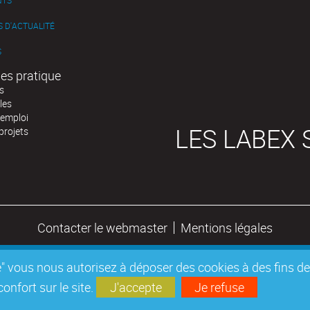
NTS
 D'ACTUALITÉ
S
es pratique
s
les
'emploi
LES LABEX 
projets
Contacter le webmaster
Mentions légales
epte" vous nous autorisez à déposer des cookies à des fins 
nfort sur le site.
J'accepte
Je refuse