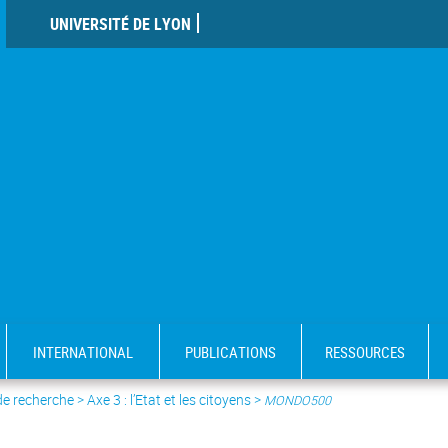
UNIVERSITÉ DE LYON
INTERNATIONAL
PUBLICATIONS
RESSOURCES
de recherche
>
Axe 3 : l’Etat et les citoyens
>
MONDO500