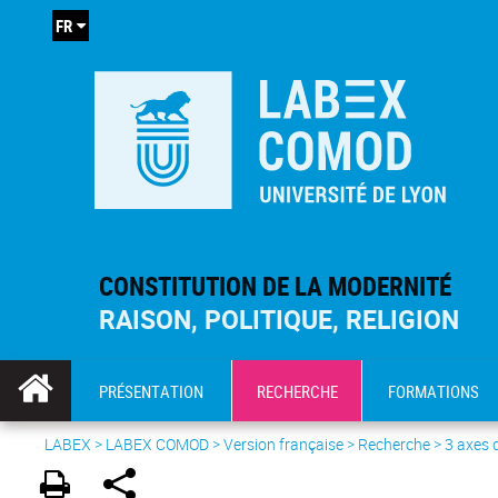
FR
CONSTITUTION DE LA MODERNITÉ
RAISON, POLITIQUE, RELIGION
PRÉSENTATION
RECHERCHE
FORMATIONS
LABEX >
LABEX COMOD
>
Version française
> Recherche >
3 axes 