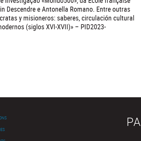
de investigação «Mondo500», da École française
in Descendre e Antonella Romano. Entre outras
cratas y misioneros: saberes, circulación cultural
odernos (siglos XVI-XVII)» – PID2023-
PA
IONS
ES