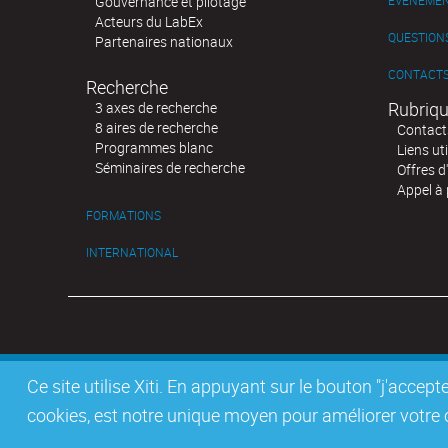
Gouvernance et pilotage
ÉVÉNEME
Acteurs du LabEx
QUESTIONS
Partenaires nationaux
CONTACT
Recherche
Rubriqu
3 axes de recherche
8 aires de recherche
Contact
Programmes blanc
Liens uti
Séminaires de recherche
Offres d
Appel à 
FORMATIONS
INTERNATIONAL
Ce site utilise Xiti. En appuyant sur le bouton "j'acc
cookies, est notre unique moyen pour améliorer votre co