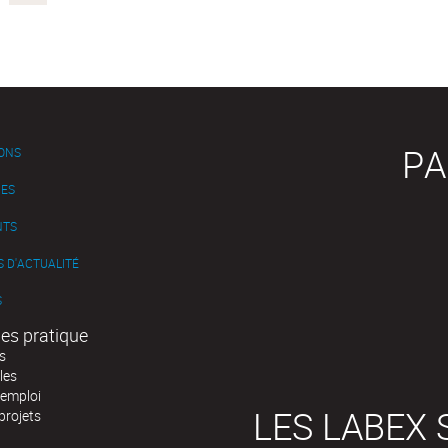
PA
IONS
ES
NTS
 D'ACTUALITÉ
S
es pratique
s
les
'emploi
LES LABEX 
projets