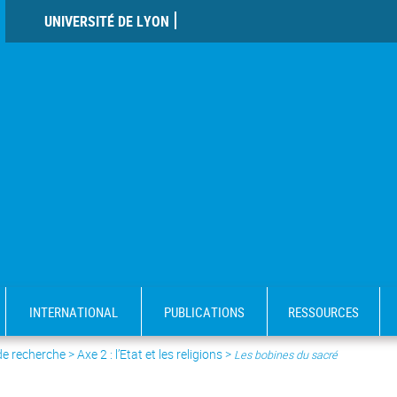
UNIVERSITÉ DE LYON
INTERNATIONAL
PUBLICATIONS
RESSOURCES
de recherche
>
Axe 2 : l’Etat et les religions
>
Les bobines du sacré