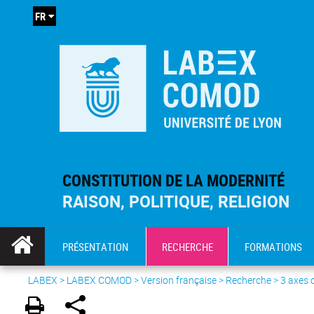
FR
CONSTITUTION DE LA MODERNITÉ
RAISON, POLITIQUE, RELIGION
PRÉSENTATION
RECHERCHE
FORMATIONS
LABEX >
LABEX COMOD
>
Version française
> Recherche >
3 axes 