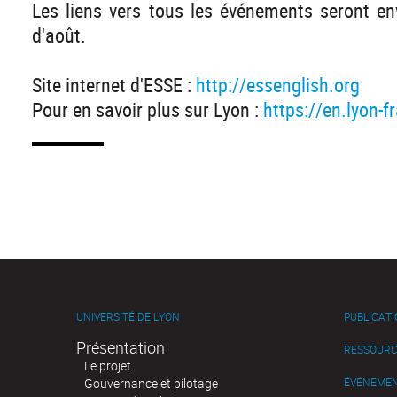
Les liens vers tous les événements seront env
d'août.
Site internet d'ESSE :
http://essenglish.org
Pour en savoir plus sur Lyon :
https://en.lyon-
UNIVERSITÉ DE LYON
PUBLICAT
Présentation
RESSOURC
Le projet
Gouvernance et pilotage
ÉVÉNEME