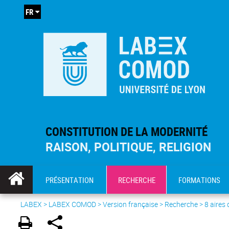
FR
CONSTITUTION DE LA MODERNITÉ
RAISON, POLITIQUE, RELIGION
PRÉSENTATION
RECHERCHE
FORMATIONS
LABEX >
LABEX COMOD
>
Version française
> Recherche >
8 aires