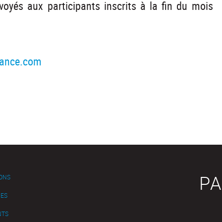
oyés aux participants inscrits à la fin du mois
france.com
PA
IONS
ES
NTS