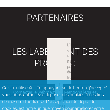
PARTENAIRES
LES LABEX SONT DES
PROJETS :
Ce site utilise Xiti. En appuyant sur le bouton "j'accepte"
Contacter le webmaster
Mentions légales
vous nous autorisez à déposer des cookies à des fins
de mesure d'audience. L'acceptation du dépot de
cookies, est notre unique moyen pour améliorer votre