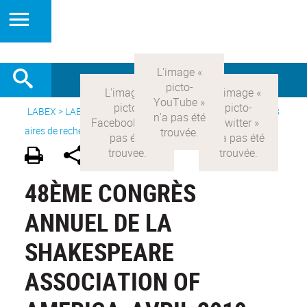
LABEX >
LABEX COMOD
>
Version française
> Recherche >
8
aires de recherche
>
Modernités britanniques
48ÈME CONGRÈS
ANNUEL DE LA
SHAKESPEARE
ASSOCIATION OF