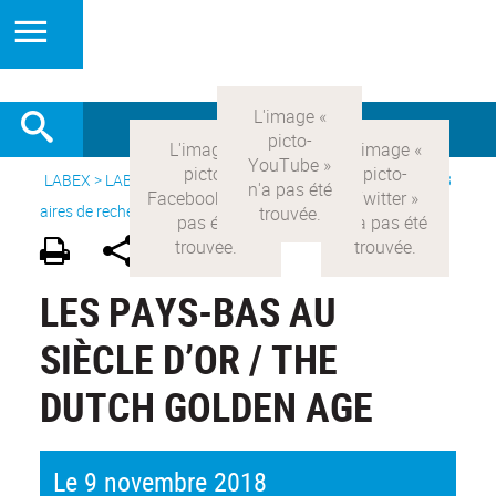
LABEX >
LABEX COMOD
>
Version française
> Recherche >
8
aires de recherche
>
Modernités néerlandaises
LES PAYS-BAS AU
SIÈCLE D’OR / THE
DUTCH GOLDEN AGE
Le 9 novembre 2018