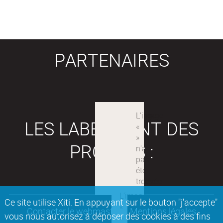
PARTENAIRES
LES LABEX SONT DES
PROJETS :
Ce site utilise Xiti. En appuyant sur le bouton "j'accepte"
Contacter le webmaster
Mentions légales
vous nous autorisez à déposer des cookies à des fins