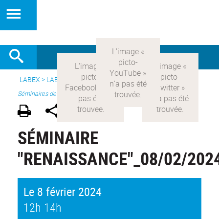
LABEX >
LABEX COMOD
>
Version française
> Recherche >
Séminaires de recherche
SÉMINAIRE
"RENAISSANCE"_08/02/202
Le 8 février 2024
12h-14h