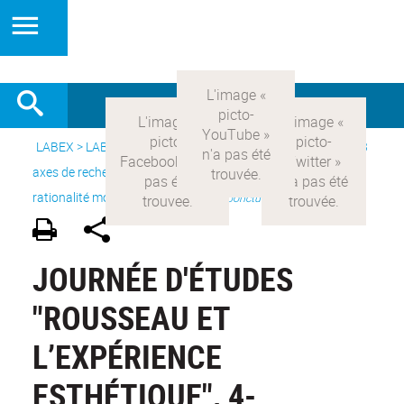
LABEX >
LABEX COMOD
>
Version française
> Recherche >
3
axes de recherche
>
Axe 1 : la constitution réelle de la
rationalité moderne et ses
>
Projets ponctuels
JOURNÉE D'ÉTUDES
"ROUSSEAU ET
L’EXPÉRIENCE
ESTHÉTIQUE", 4-