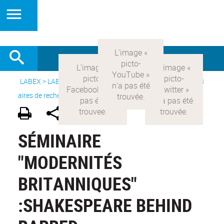
LABEX >
LABEX COMOD
>
Version française
> Recherche >
8
aires de recherche
>
Modernités britanniques
SÉMINAIRE
"MODERNITÉS
BRITANNIQUES"
:SHAKESPEARE BEHIND